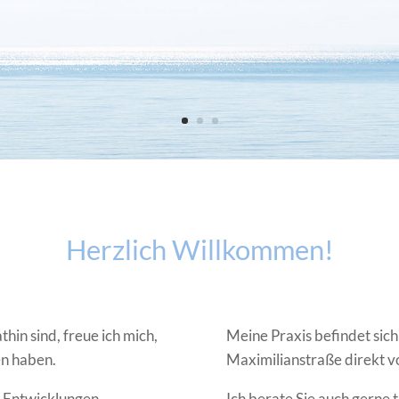
Herzlich Willkommen
!
hin sind, freue ich mich,
Meine Praxis befindet sic
en haben.
Maximilianstraße direkt vo
n Entwicklungen,
Ich berate Sie auch gerne 