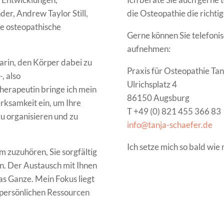
er, Andrew Taylor Still,
die Osteopathie die richtig
ie osteopathische
Gerne können Sie telefonis
aufnehmen:
darin, den Körper dabei zu
Praxis für Osteopathie Tan
, also
Ulrichsplatz 4
herapeutin bringe ich mein
86150 Augsburg
ksamkeit ein, um Ihre
T +49 (0) 821 455 366 83
zu organisieren und zu
info@tanja-schaefer.de
Ich setze mich so bald wie
m zuzuhören, Sie sorgfältig
ln. Der Austausch mit Ihnen
das Ganze. Mein Fokus liegt
e persönlichen Ressourcen